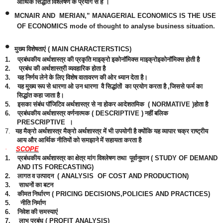
आर्थिक सिद्धांत विश्लेषण के प्रयोग से है
।
•
MCNAIR AND
MERIAN,” MANAGERIAL ECONOMICS IS THE USE
OF ECONOMICS mode of thought to analyse business situation.
•
मुख्य विशेषताएं
( MAIN CHARACTERSTICS)
1.
प्रबंधकीय अर्थशास्त्र की प्रकृति माइक्रो इकोनॉमिक्स माइक्रोइकोनॉमिक्स होती है
2.
प्रबंध की अर्थशास्त्री व्यवहारिक होता है
3.
यह निर्णय लेने के लिए विशेष वातावरण की ओर ध्यान देता है।
4.
यह मुख्य रूप से धारणा ओ उन धारणा
वै सिद्धांतों
का प्रयोग करता है
,
जिससे फर्म का
सिद्धांत कहा जाता है।
5.
इसका संबंध पॉजिटिव अर्थशास्त्र से ना होकर आदेशतमिक
( NORMATIVE )
होता है
6.
प्रबंधकीय अर्थशास्त्र वर्णनात्मक
( DESCRIPTIVE )
नहीं बलिक
PRESCRIPTIVE
।
7.
यह मैक्रो अर्थशास्त्र मैक्रो अर्थशास्त्र में भी उपयोगी है क्योंकि यह व्यापार चक्र राष्ट्रीय
आय और आर्थिक नीतियों को समझाने में सहायता करता है
·
SCOPE
1.
प्रबंधकीय अर्थशास्त्र का क्षेत्र मांग विश्लेषण तथा
पूर्वानुमान
( STUDY OF DEMAND
AND ITS FORECASTING)
2.
लागत व उत्पादन
( ANALYSIS
OF COST AND PRODUCTION)
3.
साधनों का बटन
4.
कीमत निर्धारण
( PRICING DECISIONS,POLICIES AND PRACTICES)
5.
नीति निर्माण
6.
निवेश की समस्याएं
7.
लाभ प्रबंध
( PROFIT ANALYSIS)